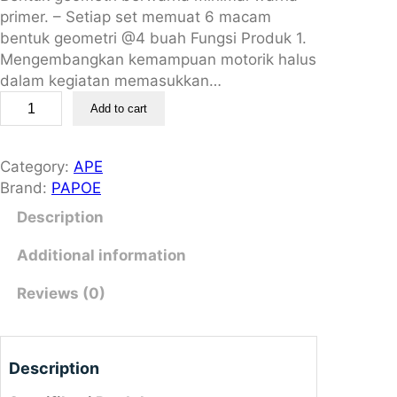
primer. – Setiap set memuat 6 macam
bentuk geometri @4 buah Fungsi Produk 1.
Mengembangkan kemampuan motorik halus
dalam kegiatan memasukkan…
S
Add to cart
o
r
t
Category:
APE
i
Brand:
PAPOE
n
Description
g
B
Additional information
o
x
Reviews (0)
P
A
U
Description
D