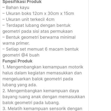
q
Spesifikasi Produk
u
– Bahan kayu
a
– Ukuran boks 12cm x 30cm x 15cm
n
– Ukuran unit terkecil 4cm
t
– Terdapat lubang dengan bentuk
i
geometri pada sisi atas permukaan
t
– Bentuk geometri berwarna minimal
y
warna primer.
– Setiap set memuat 6 macam bentuk
geometri @4 buah
Fungsi Produk
1. Mengembangkan kemampuan motorik
halus dalam kegiatan memasukkan dan
mengeluarkan balok geometri pada
lubang yang ada.
2. Mengembangkan kemampuan daya
bayang ruang anak dengan memasukkan
balok geometri pada lubang.
3. Melatih kemampuan sensorik dengan