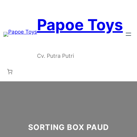
Skip
to
content
Papoe Toys
Cv. Putra Putri
SORTING BOX PAUD