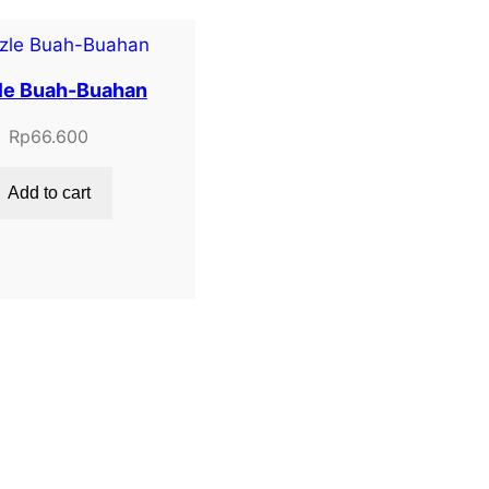
le Buah-Buahan
Rp
66.600
Add to cart