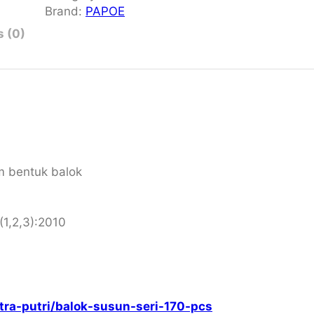
k
Brand:
PAPOE
S
 (0)
u
s
u
n
S
e
r
i
am bentuk balok
1
7
0
(1,2,3):2010
p
c
s
q
u
utra-putri/balok-susun-seri-170-pcs
a