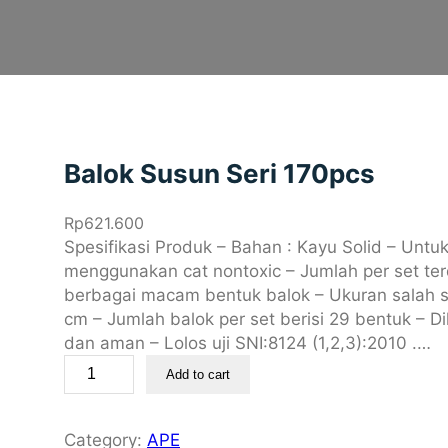
Balok Susun Seri 170pcs
Rp
621.600
Spesifikasi Produk – Bahan : Kayu Solid – Untu
menggunakan cat nontoxic – Jumlah per set terd
berbagai macam bentuk balok – Ukuran salah sat
cm – Jumlah balok per set berisi 29 bentuk – 
dan aman – Lolos uji SNI:8124 (1,2,3):2010 .…
B
Add to cart
a
l
o
Category:
APE