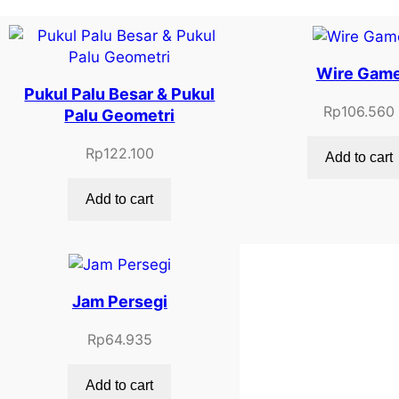
Wire Gam
Pukul Palu Besar & Pukul
Rp
106.560
Palu Geometri
Rp
122.100
Add to cart
Add to cart
Jam Persegi
Rp
64.935
Add to cart