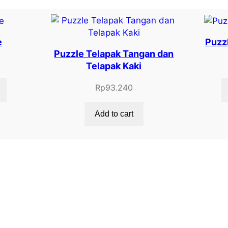
e
Puzz
Puzzle Telapak Tangan dan
Telapak Kaki
Rp
93.240
Add to cart